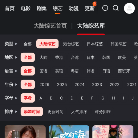
108
首页
电影
剧集
综艺
动漫
更新
热榜
APP
我的观影记录
大陆综艺首页
大陆综艺库
类型
全部
大陆综艺
港台综艺
日本综艺
韩国综艺
地区
全部
大陆
香港
台湾
日本
韩国
欧美
英
语言
全部
国语
英语
粤语
韩语
日语
西班牙
暂无观看影片的记录
年份
全部
2026
2025
2024
2023
2022
2021
字母
字母
A
B
C
D
E
F
G
H
I
J
排序
添加时间
更新时间
人气排序
评分排序