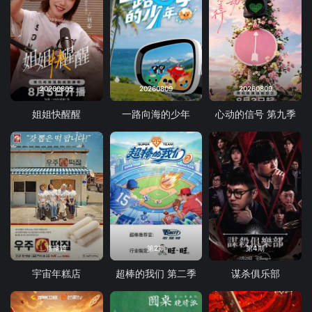
20260805
20260809
20260809
姐姐快醒醒
一路向海的少年
心动的信号 第九季
直播篇
第2期
第4期
宇宙年糕店
超棒的我们 第二季
谋杀俱乐部