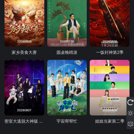
20260809
20260730
20260809
家乡美食大赛
圆桌晚晴派
一饭封神第2季
20260807
第3期
20260809
密室大逃脱大神版 第八季
宇宙帮帮忙
姐姐当家第二季