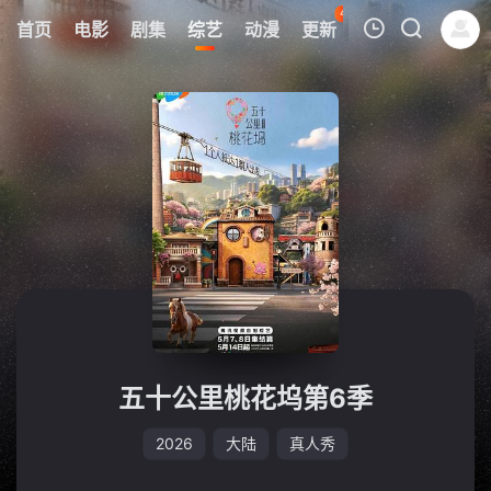
45
首页
电影
剧集
综艺
动漫
更新
热榜
APP
我的观影记录
暂无观看影片的记录
五十公里桃花坞第6季
2026
大陆
真人秀