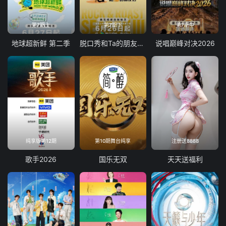
第7期上
第7期下
第7期中
地球超新鲜 第二季
脱口秀和Ta的朋友们 第三季
说唱巅峰对决2026
纯享版第12期
第10期舞台纯享
注册送8888
歌手2026
国乐无双
天天送福利