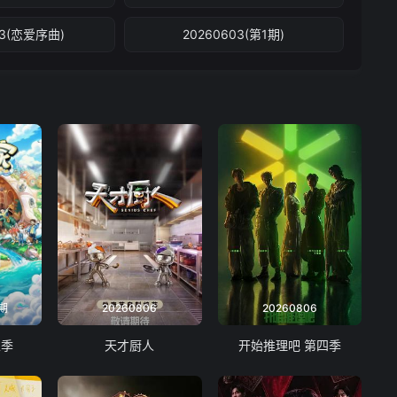
03(恋爱序曲)
20260603(第1期)
期
20260806
20260806
五季
天才厨人
开始推理吧 第四季