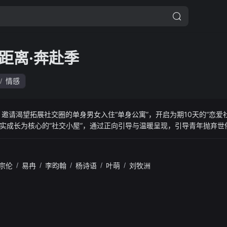
距离·奔赴季
情感
/
邀请渴望拓展社交圈的单身男女入住“单身公寓”，开启为期10天的“恋爱
实成长为核心的“社交小屋”，通过正向引导与温暖呈现，引导青年抛弃世
多样化的社交出行活动逐步加深情感连接，在浪漫氛围中激发参与者勇敢追
宗伦
/
易冉
/
李昀翰
/
杨诗语
/
叶萌
/
刘牧洲