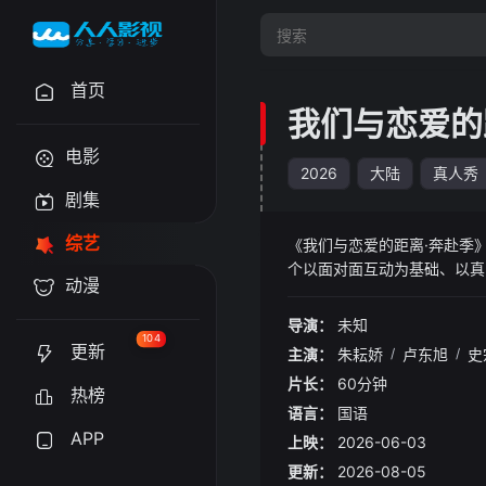
首页
我们与恋爱的
电影
2026
大陆
真人秀
剧集
综艺
《我们与恋爱的距离·奔赴季》
个以面对面互动为基础、以真
动漫
境”向“情感信任”迈进，用
进式亲密关系
导演：
未知
104
更新
主演：
朱耘娇
/
卢东旭
/
史
片长：
60分钟
热榜
语言：
国语
APP
上映：
2026-06-03
更新：
2026-08-05