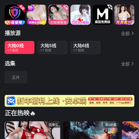
播放源
全部
大陆0线
大陆5线
大陆6线
1个视频
1个视频
1个视频
选集
全部
正片
正在热映🔥
直播中
第281集