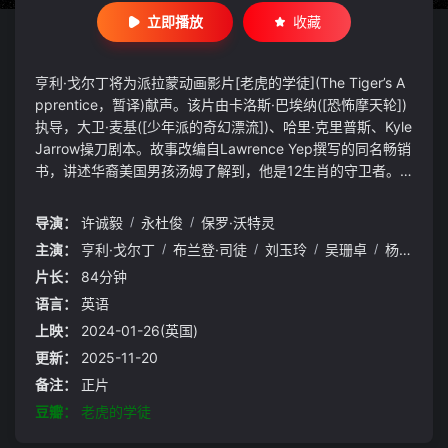
立即播放
收藏
亨利·戈尔丁将为派拉蒙动画影片[老虎的学徒](The Tiger’s A
pprentice，暂译)献声。该片由卡洛斯·巴埃纳([恐怖摩天轮])
执导，大卫·麦基([少年派的奇幻漂流])、哈里·克里普斯、Kyle
Jarrow操刀剧本。故事改编自Lawrence Yep撰写的同名畅销
书，讲述华裔美国男孩汤姆了解到，他是12生肖的守卫者。
戈尔丁为虎先生配音，虎先生是一直会说话的老虎，它一直保
护汤姆。该片北美定档2022年2月11日。
导演：
许诚毅
/
永杜俊
/
保罗·沃特灵
主演：
亨利·戈尔丁
/
布兰登·司徒
/
刘玉玲
/
吴珊卓
/
杨紫琼
/
片长：
84分钟
语言：
英语
上映：
2024-01-26(英国)
更新：
2025-11-20
备注：
正片
豆瓣：
老虎的学徒