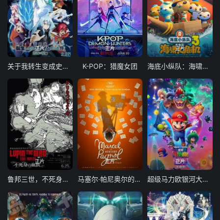
正片
正片
正片
关于我转生变成史莱姆这档事苍海之泪篇-劇場版
K-POP：猎魔女团
海底小纵队：海啸大危机
正片
正片
正片
鲁邦三世，不死身的血族
马塞尔·帕尼奥尔的华丽人生
超级马力欧银河大电影