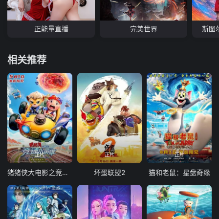
正能量直播
完美世界
斯图
相关推荐
正片
正片
正片
猪猪侠大电影之竞速小英雄
坏蛋联盟2
猫和老鼠：星盘奇缘