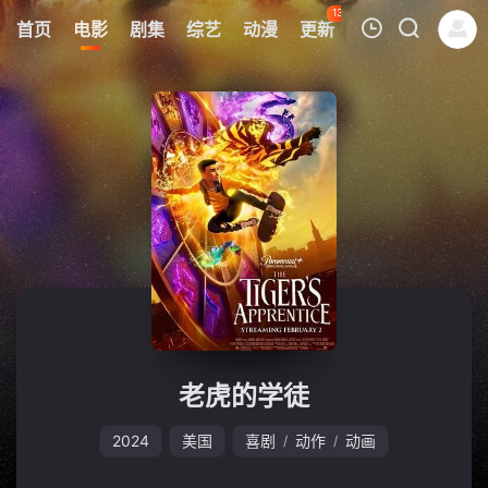
130
首页
电影
剧集
综艺
动漫
更新
热榜
APP
我的观影记录
暂无观看影片的记录
老虎的学徒
2024
美国
喜剧
动作
动画
/
/