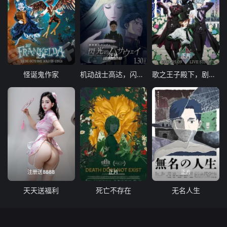
正片
正片
正片
怪诞鬼作家
机动战士高达，闪光的哈萨维喀耳刻的魔女
歌之王子殿下，剧场版
注册送8888
正片
正片
天天送福利
死亡不存在
无名人生