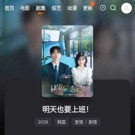
123
首页
电影
剧集
综艺
动漫
更新
热榜
APP
我的观影记录
暂无观看影片的记录
明天也要上班！
2026
韩国
爱情
剧情
/