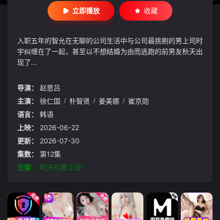
立即播放
收藏
入职五年的智允在无聊的公司生活中与公司最挑剔的男上司时
宇纠缠在了一起，甚至以不想结婚为由而逃跑的前男友秋天出
现了...
导演：
赵恩吕
主演：
徐仁国
/
朴智贤
/
姜美娜
/
崔京勋
语言：
韩语
上映：
2026-06-22
更新：
2026-07-30
集数：
第12集
豆瓣：
明天也要上班！