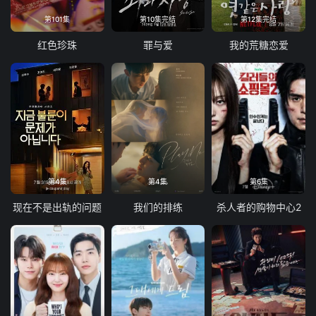
第101集
第10集完结
第12集完结
红色珍珠
罪与爱
我的荒糖恋爱
第4集
第4集
第6集
现在不是出轨的问题
我们的排练
杀人者的购物中心2