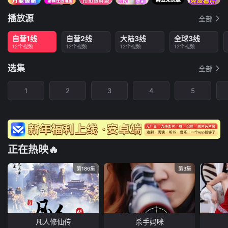
播放源
全部
自营1线
自营2线
大陆3线
全球3线
12个视频
12个视频
12个视频
12个视频
选集
全部
1
2
3
4
5
正在热映🔥
第186集
第3集
凡人修仙传
杀手妈咪