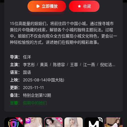
立即播放
收藏
15位高能量的姐姐们，将前往四个中国小城，通过搜寻城市
撕拉片中隐藏的线索，解锁各个小城的独特主题玩法。过程
中，姐姐们不仅会向观众全方位展现小城文化特色，更会以一
种轻松愉悦的方式，讲述她们在假期中的精彩故事。
导演：
任洋
主演：
李艺彤
/
黄英
/
陈德容
/
王蓉
/
江一燕
/
倪虹洁
/
李晟
语言：
国语
上映：
2025-08-14(中国大陆)
更新：
2025-11-11
备注：
特别企划第12期
豆瓣：
假期中的她们