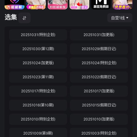
选集
自营1线
20251031(特别企划)
20251031(加更版)
20251030(第12期)
20251029(假期日记)
20251024(加更版)
20251024(特别企划)
20251023(第11期)
20251022(假期日记)
20251017(特别企划)
20251017(加更版)
20251016(第10期)
20251015(假期日记)
20251010(特别企划)
20251010(加更版)
20251009(第9期)
20251003(特别企划)