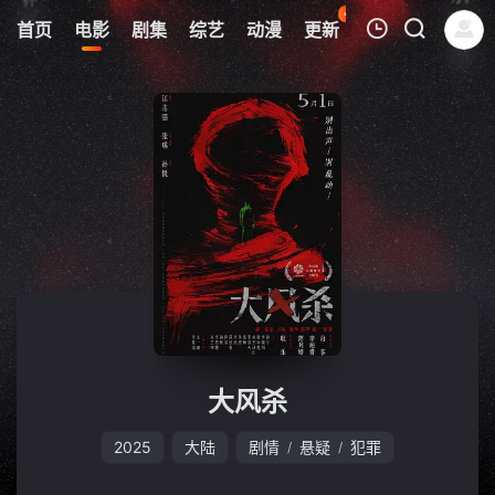
41
首页
电影
剧集
综艺
动漫
更新
热榜
APP
我的观影记录
暂无观看影片的记录
大风杀
2025
大陆
剧情
悬疑
犯罪
/
/