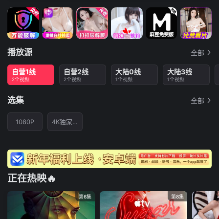
播放源
全部
自营1线
自营2线
大陆0线
大陆3线
2个视频
2个视频
1个视频
1个视频
选集
全部
1080P
4K独家首发
正在热映🔥
第6集
第8集