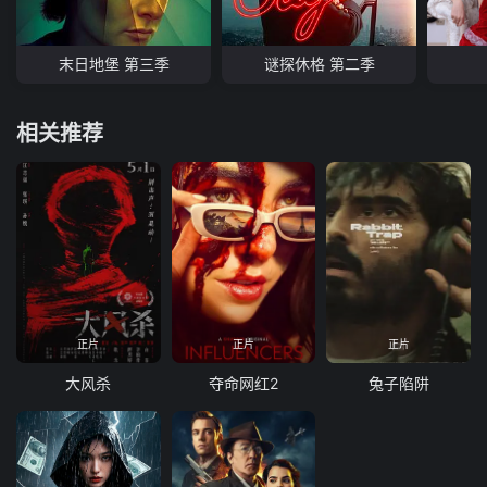
末日地堡 第三季
谜探休格 第二季
相关推荐
正片
正片
正片
大风杀
夺命网红2
兔子陷阱