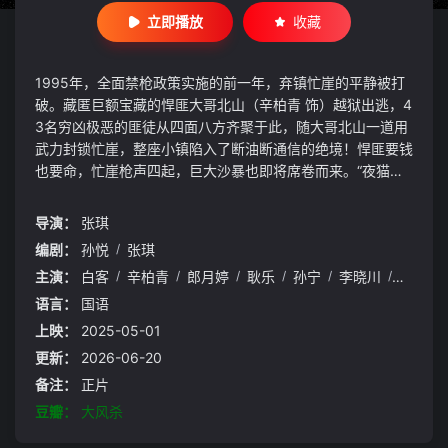
立即播放
收藏
1995年，全面禁枪政策实施的前一年，弃镇忙崖的平静被打
破。藏匿巨额宝藏的悍匪大哥北山（辛柏青 饰）越狱出逃，4
3名穷凶极恶的匪徒从四面八方齐聚于此，随大哥北山一道用
武力封锁忙崖，整座小镇陷入了断油断通信的绝境！悍匪要钱
也要命，忙崖枪声四起，巨大沙暴也即将席卷而来。“夜猫子”
夏然（白客 饰）和另外两位民警面临着1把枪对阵88把枪的
天崩开局，匪帮内部亦上演“黑吃黑”大戏。群匪环伺，风沙蔽
导演：
张琪
日，命悬一线，如何破局？
编剧：
孙悦
/
张琪
主演：
白客
/
辛柏青
/
郎月婷
/
耿乐
/
孙宁
/
李晓川
/
张本煜
语言：
国语
上映：
2025-05-01
更新：
2026-06-20
备注：
正片
豆瓣：
大风杀