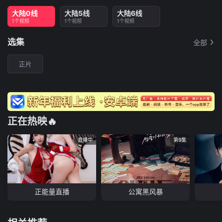
大陆0线
大陆5线
大陆6线
1个视频
1个视频
1个视频
选集
全部
正片
正在热映🔥
直播中
第9集
正能量直播
公寓黑风暴