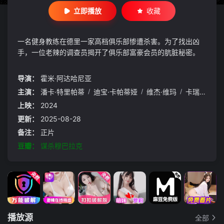
立即播放
收藏
一名健身教练在德里一家高档俱乐部惨遭杀害。为了找出凶
手，一位老辣的调查员揭开了俱乐部富豪会员的肮脏秘密。
导演：
霍米·阿达哈尼亚
主演：
潘卡·特里帕蒂
/
迪宝·卡帕蒂娅
/
维杰·维玛
/
卡瑞诗玛·卡普尔
上映：
2024
更新：
2025-08-28
备注：
正片
豆瓣：
谋杀穆巴拉克
播放源
全部