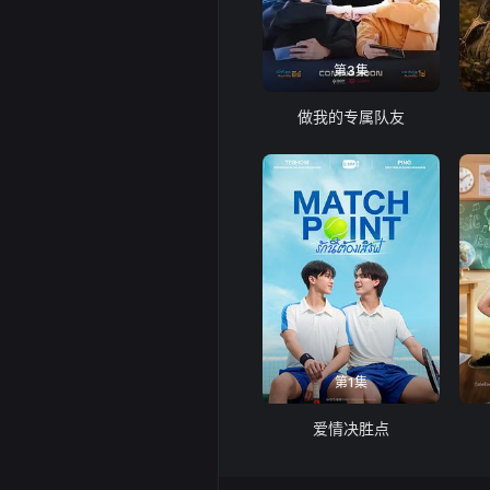
第3集
做我的专属队友
第1集
爱情决胜点