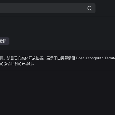
爱情
剧已向媒体开放拍摄，展示了由荧幕情侣 Boat（Yongyuth Termto
演）带来的激情四射的开场戏。