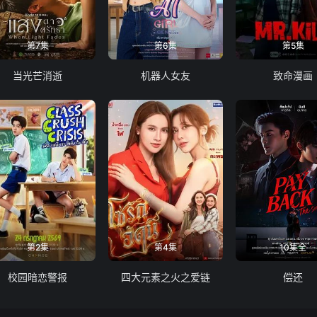
第7集
第6集
第5集
当光芒消逝
机器人女友
致命漫画
第2集
第4集
10集全
校园暗恋警报
四大元素之火之爱链
偿还