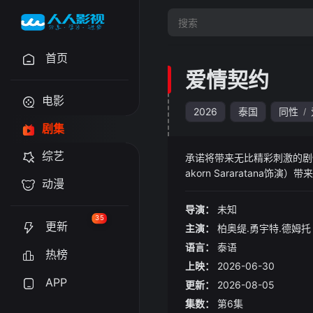
首页
爱情契约
电影
2026
泰国
同性
/
剧集
综艺
承诺将带来无比精彩刺激的剧情。该
akorn Sararatana饰
动漫
导演：
未知
35
更新
主演：
柏奥缇.勇宇特.德姆托
语言：
泰语
热榜
上映：
2026-06-30
APP
更新：
2026-08-05
集数：
第6集