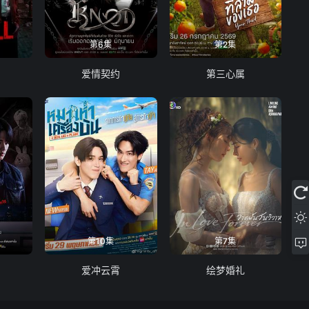
第6集
第2集
爱情契约
第三心属
第10集
第7集
爱冲云霄
绘梦婚礼