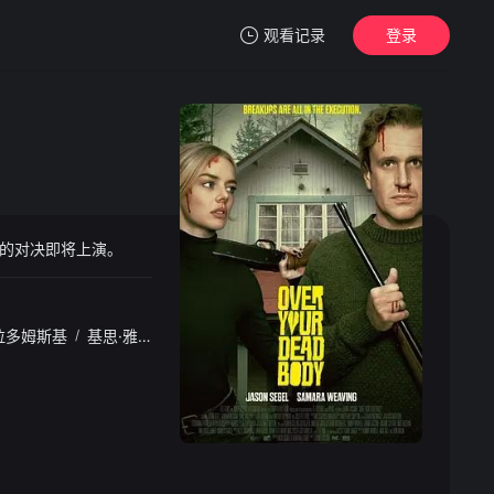
观看记录
登录
我的观影记录
的对决即将上演。
暂无观看影片的记录
拉多姆斯基
/
基思·雅各
/
丹妮西娅·萨马尔