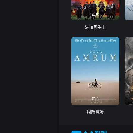
正片
浴血困牛山
正片
阿姆鲁姆