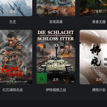
正片
正片
正片
生还
双塔英雄
勇者无疆
正片
正片
正片
红石滩阻击战
伊特城堡之战
拂晓计划