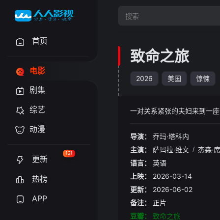
首页
致命之旅
电影
2026
美国
惊悚
剧集
综艺
一对关系紧张的夫妇来到一座
动漫
导演：
乔玛·塔科内
主演：
萨玛拉·维文
/
杰森·
121
更新
语言：
英语
上映：
2026-03-14
热榜
更新：
2026-06-02
APP
备注：
正片
豆瓣：
致命之旅