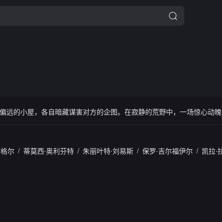
偏远的小屋，各自暗藏谋害对方的企图。在寂静的荒野中，一场惊心动魄
席格尔
/
蒂莫西·奥利芬特
/
朱丽叶特·刘易斯
/
保罗·吉尔福伊尔
/
凯拉·