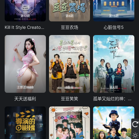
第12期
第6期
第15期
Kill It Style Creator War
豆豆农场
心脏信号5
注册送8888
9集全
第4期
天天送福利
豆豆笑笑
孤单又灿烂的神：鬼怪十周年特辑