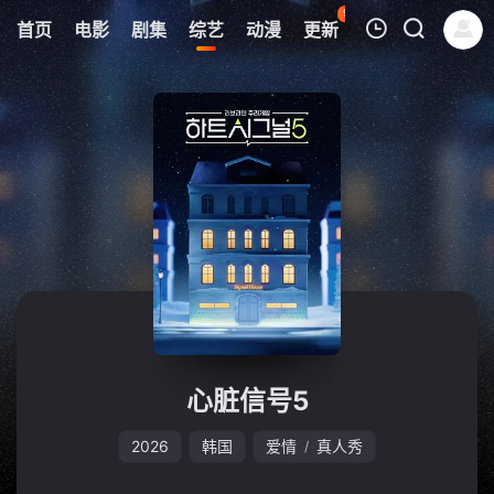
99
首页
电影
剧集
综艺
动漫
更新
热榜
APP
我的观影记录
暂无观看影片的记录
心脏信号5
2026
韩国
爱情
真人秀
/