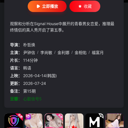
立即播放
收藏
观察和分析在Signal House中展开的青春男女恋爱，推理最
终情侣的真人秀开启了第五季。
导演：
朴哲焕
主演：
尹钟信
/
李尚敏
/
金利娜
/
金相佑
/
福富月
片长：
114分钟
语言：
韩语
上映：
2026-04-14(韩国)
更新：
2026-07-24
备注：
第15期
豆瓣：
心脏信号5