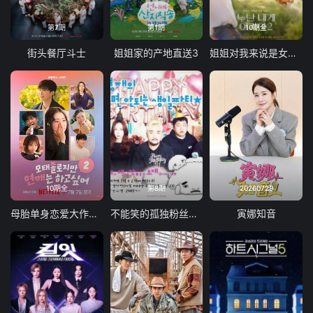
第7期
第1期
10期全
街头餐厅斗士
姐姐家的产地直送3
姐姐对我来说是女人2
10期全
第8期
20260729
母胎单身恋爱大作战2
不能笑的孤独粉丝见面会
寅娜知音