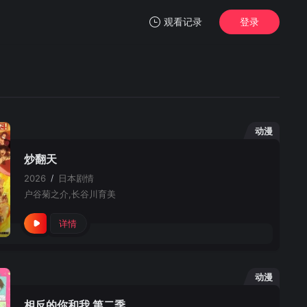
观看记录
登录
我的观影记录
动漫
炒翻天
暂无观看影片的记录
2026
/
日本
剧情
户谷菊之介,长谷川育美
详情
动漫
相反的你和我 第二季