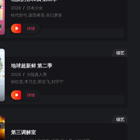
2026
/
日本
少女
铃代纱弓,坂田将吾,谷口梦奈
详情
综艺
地球超新鲜 第二季
2026
/
大陆
真人秀
孙红雷,李乃文,郭京飞,刘宇宁
详情
综艺
第三调解室