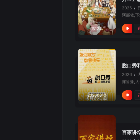
2026
/
第12集
脱口秀和
2026
/
陈鲁豫,大
20260810
百家讲