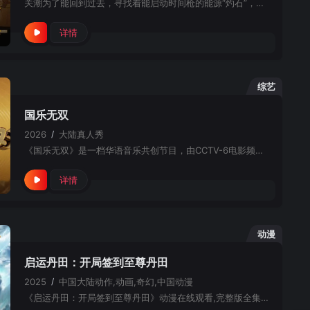
关潮为了能回到过去，寻找着能启动时间枪的能源“灼石”，却意外掉入了记忆管理局。为了能重新回到现实，关潮和方糖、百重等记忆管理员一起逐层回收记忆层中的BUG人。随着一场场战斗相继落幕，关潮要面对的是……
详情
综艺
国乐无双
2026
/
大陆
真人秀
《国乐无双》是一档华语音乐共创节目，由CCTV-6电影频道与浙江卫视联合出品，以一声两韵为核心，对国语、粤语金曲进行互换新编与文化交融，以经典焕新、跨界碰撞为特色，呈现顶级音乐舞台，传承弘扬华语音乐文
详情
动漫
启运丹田：开局签到至尊丹田
2025
/
中国大陆
动作,动画,奇幻,中国动漫
《启运丹田：开局签到至尊丹田》动漫在线观看,完整版全集免费观看以及高清1080P,4K未删减资源下载播放地址.启运丹田：开局签到至尊丹田是一部动作,动画,奇幻题材作品,讲述主角在修炼世界中觉醒至尊丹田,通过不断签到变强,踏上逆天改命的热血旅程.在线观看启运丹田：开局签到至尊丹田时,您将体验到玄幻修炼与热血成长相结合的精彩剧情.