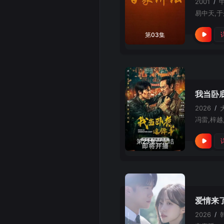
2001
/
第03集
我当卧
2026
/
冯雷,梓越
第23集已完结
爱情来
2026
/