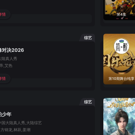
详情
第4集
综艺
对决2026
大陆
真人秀
帝,艾热
详情
第10期舞台纯享
综艺
的少年
中国大陆
真人秀,大陆综艺
,方锦龙,林跃,姜潮