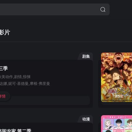
影片
剧集
三季
欧美
动作,剧情,惊悚
达娜,妮可·基德曼,摩根·弗里曼
详情
第5集
动漫
悠闲农家 第二季