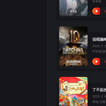
安喜延
第5集
说唱巅峰
2026
/
严浩翔,谢
20260809
了不起
2025
/
李锐,冯青