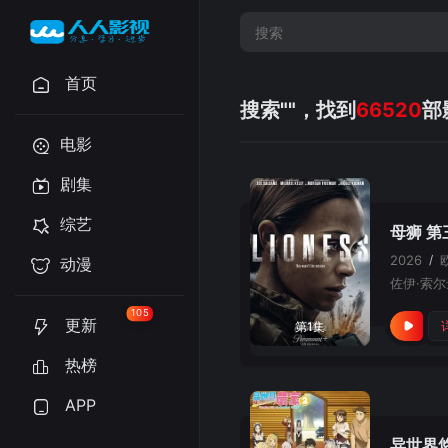
首页
搜索"
"，找到
66520
部
电影
剧集
综艺
母狮 第
2026
/
动漫
佐伊·索尔
105
更新
第1集
热榜
APP
异世界