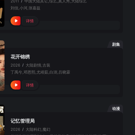
2011
/
中国大陆
其它,综艺,真人秀,大陆综艺
刘佳,小河,张嘉益
详情
剧集
花开锦绣
2026
/
大陆
剧情,古装
丁禹兮,邓恩熙,尤靖茹,白澍,吕晓霖
详情
动漫
记忆管理局
2026
/
大陆
科幻,魔幻