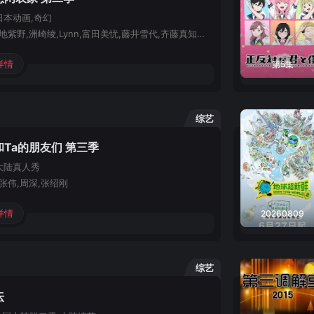
日本
动画,奇幻
阿部敦,下地紫野,洲崎绫,Lynn,富田美忧,藤井雪代,齐藤真知子,日冈夏美,速水奖,市道真央,木内秀信,阿部菜摘子,柊优花,岛野花,吉冈茉祐,相坂优歌,石谷春贵,稻田彻,浦田涉,笹沼晃,上田燿司,高桥伸也,高桥良辅,日笠阳子,广田行生,冈咲美保
详情
第5集
综艺
Ta的朋友们 第三季
大陆
真人秀
张伟,周深,张绍刚
详情
20260809
综艺
坛