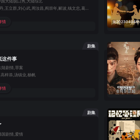
中国大陆
脱口秀,大陆综艺
易中天,于丹,王立群,刘心武,周汝昌,阎崇年,郦波,钱文忠,葛剑雄,蒙曼,纪连海,赵晓岚,马未都,袁腾飞,周国平,孔庆东,鲍鹏山,曾仕强,王蒙
详情
第20230404期
剧集
底这件事
大陆
剧情,罪案
,高梓添,汤镇业,杨帆
详情
第04集
剧集
了
韩国
剧情,爱情