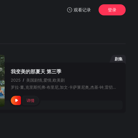
观看记录
登录
我的观影记录
剧集
我变美的那夏天 第三季
暂无观看影片的记录
2025
/
美国
剧情,爱情,欧美剧
罗拉·董,克里斯托弗·布里尼,加文·卡萨莱尼奥,杰基·钟,雷切尔·布兰卡德,肖恩·考夫曼
详情