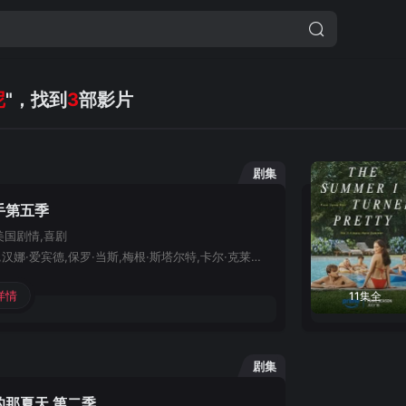
尼
"，找到
3
部影片
剧集
手第五季
美国
剧情,喜剧
珍·斯玛特,汉娜·爱宾德,保罗·当斯,梅根·斯塔尔特,卡尔·克莱蒙斯-霍普金斯,马克·印第里凯托,罗斯·阿卜杜,罗比·霍夫曼,托尼·戈德温,凯特琳·奥尔森,克里斯托弗·麦克唐纳,简·亚当斯,劳伦·维德曼,柳波,约翰尼·希比利,路奈尔,安吉拉·伊莱恩·吉布斯,凯特琳·赖利,克里斯托弗·布里尼,莱丝莉·比伯,切莉·琼斯,安·唐德,阿比·奥,乔治·巴兹尔,约书亚·A·布朗宁,克里斯廷·古德温,艾里克·奈特,杰奎琳·麦高恩·尼克勒,约翰·奥布赖恩,玛丽·泽玛,芭芭拉·诺兰
详情
11集全
剧集
的那夏天 第二季