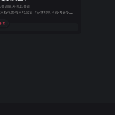
欧美
剧情,爱情,欧美剧
罗拉·董,克里斯托弗·布里尼,加文·卡萨莱尼奥,肖恩·考夫曼,雷切尔·布兰卡德,杰基·钟,瑞恩·斯宾塞,科林·费格森,艾尔西·费舍尔,Will,Spencer,Louis,Tomeo,Sasha,An,Christina,Bach,Annalee,Beck,Colby,Burton,Sarah,Grace,Elliott
详情