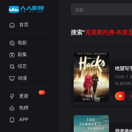
首页
搜索"
克里斯托弗·布里
电影
剧集
综艺
绝望写
2026
/
动漫
35
更新
10集全
热榜
APP
我变美