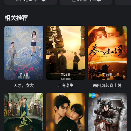
相关推荐
第16集
第26集
第14集
天才，女友
江海潮生
寒阳风起春山境