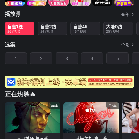
播放源
全部
自营1线
自营2线
自营4K
大陆0线
26个视频
26个视频
16个视频
25个视频
选集
全部
1
2
3
4
5
正在热映🔥
第6集
第8集
末日地堡 第三季
谜探休格 第二季