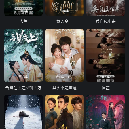
第10集
第10集
第36集已完结
人鱼
嫁入高门
兵自风中来
第06集
第16集已完结
第12集
吾凰在上之凤御四方
其实不是重逢
盲盒