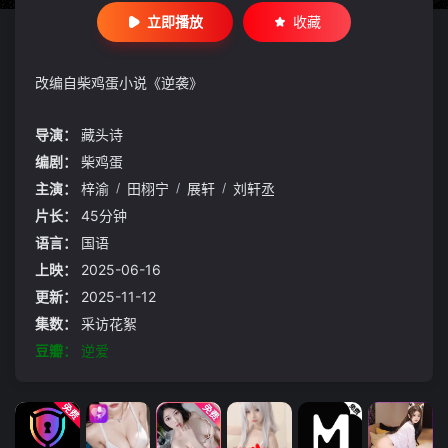
立即播放
收藏
改编自柴鸡蛋小说《逆袭》
导演：
藏头诗
编剧：
柴鸡蛋
主演：
梓渝
/
田栩宁
/
展轩
/
刘轩丞
片长：
45分钟
语言：
国语
上映：
2025-06-16
更新：
2025-11-12
集数：
采访花絮
豆瓣：
逆爱