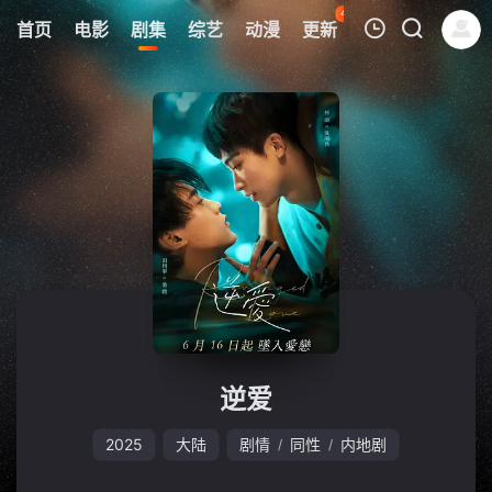
48
首页
电影
剧集
综艺
动漫
更新
热榜
APP
我的观影记录
暂无观看影片的记录
逆爱
2025
大陆
剧情
同性
内地剧
/
/