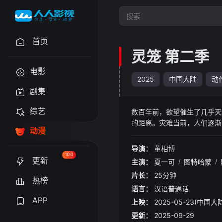
首页
灵笼 第二季
电影
2025
中国大陆
动
剧集
综艺
数百年前，欲望催生了几乎灭
的距离。灾难当前，人们逐渐
动漫
强纽带。已被逼至绝境的幸存
导演：
董相博
100
更新
主演：
夏一可
/
图特哈蒙
/
片长：
25分钟
热榜
语言：
汉语普通话
APP
上映：
2025-05-23(中国大
更新：
2025-09-29