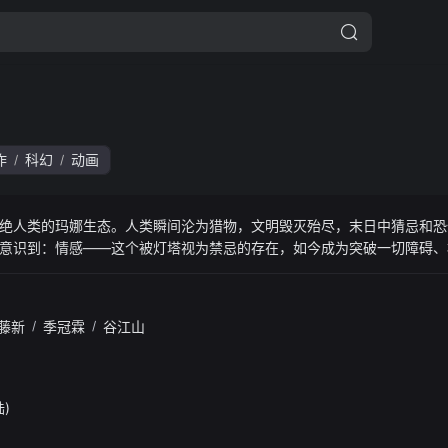
作
科幻
动画
/
/
绝人类的玛娜生态。人类瞬间沦为猎物，文明毁灭殆尽，末日中猜忌和恐
意识到：情感——这个被灯塔视为禁忌的存在，如今成为突破一切障碍、
者们能否重夺未来?
藤新
/
季冠霖
/
谷江山
陆)