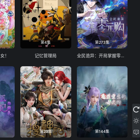
第4集
第273集
少女！
记忆管理局
全民诡异：开局掌握零元购
第23集
第144集