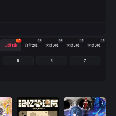
13
13
14
12
12
自营1线
自营2线
大陆0线
大陆5线
大陆6线
5
6
7