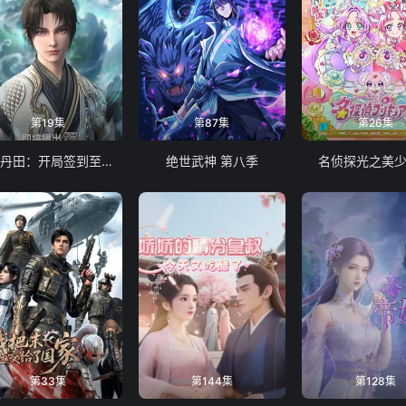
第19集
第87集
第26集
启运丹田：开局签到至尊丹田
绝世武神 第八季
名侦探光之美
第33集
第144集
第128集