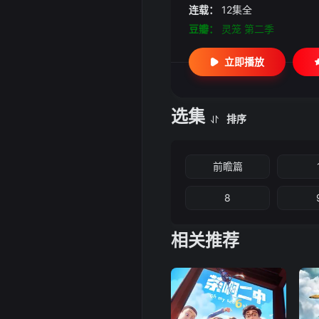
连载：
12集全
豆瓣：
灵笼 第二季
立即播放
选集
排序
前瞻篇
8
相关推荐