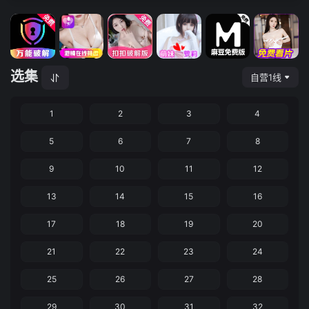
选集
自营1线
1
2
3
4
5
6
7
8
9
10
11
12
13
14
15
16
17
18
19
20
21
22
23
24
25
26
27
28
29
30
31
32