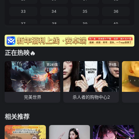
33
34
35
36
37
38
39
40
41
42
43
44
45
46
47
48
正在热映🔥
49
50
51
52
第281集
第6集
53
54
55
56
57
58
59
60
完美世界
杀人者的购物中心2
61
62
63
64
65
66
67
68
相关推荐
69
70
71
72
73
74
75
76