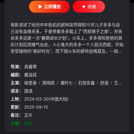
立即播放
收藏
电影讲述了经历中年危机的郝帅突然得知10岁儿子多多与自
己没有血缘关系，于是带着多多踏上了“西部换子之旅”，并告
诉多多这是一次”暑期成长计划“。火车上，多多得知爸爸的真
实计划后而赌气出走，人小鬼大的多多一个人抵达西部，开始
享受独特的”美好时光“，而下错火车的郝帅追悔莫及，一路经
历各种囧事，寻找多多。而另一边在西部乡间的多多生父金大
发知道多多走失后，也派人寻找。虽表面配合郝帅，实则暗藏
导演：
周暮寒
私心，想尽办法准备将养子和生子都据为己有。最终，郝帅辗
编剧：
戴溢廷
转千回在金大发家找到多多，他们也见到各自的儿子；但此刻
主演：
喻恩泰
/
周晓鸥
/
潘时七
/
石悦安鑫
/
舒遥
/
王海涛
/
一场”鸿门宴“也即将展开。站在人性的十字路口，是血缘还是
真情重要？这就像上天开了一个玩笑，也更像是馈赠给彼此的
语言：
国语
一份礼物。
上映：
2024-03-30(中国大陆)
更新：
2025-09-15
备注：
正片
豆瓣：
囧爸