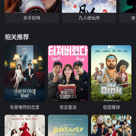
杀手妈咪
凡人修仙传
末
相关推荐
第6集
正片
正片
毛骨悚然的恋爱
禁忌童话
低弧慢球