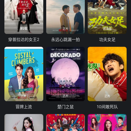
第2集
正片
高清版
穿普拉达的女王2
永远心跳漏一拍
功夫女足
正片
正片
正片
冒牌上流
楚门之鼠
10间敢死队