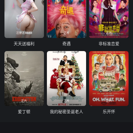
注册送8888
正片
正片
天天送福利
奇遇
非标准恋爱
正片
正片
正片
爱丁顿
我的秘密圣诞老人
乐开怀