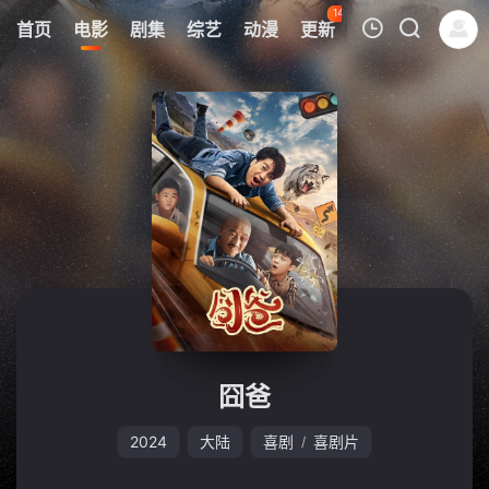
143
首页
电影
剧集
综艺
动漫
更新
热榜
APP
我的观影记录
暂无观看影片的记录
囧爸
2024
大陆
喜剧
喜剧片
/