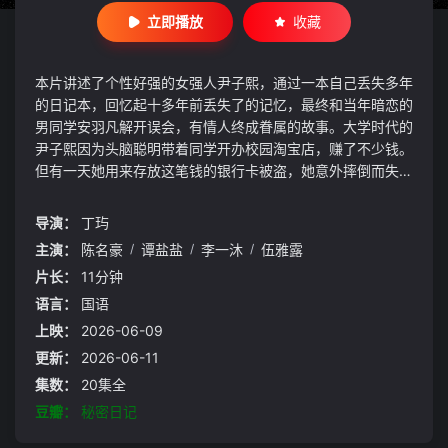
立即播放
收藏
本片讲述了个性好强的女强人尹子熙，通过一本自己丢失多年
的日记本，回忆起十多年前丢失了的记忆，最终和当年暗恋的
男同学安羽凡解开误会，有情人终成眷属的故事。大学时代的
尹子熙因为头脑聪明带着同学开办校园淘宝店，赚了不少钱。
但有一天她用来存放这笔钱的银行卡被盗，她意外摔倒而失
忆。十多年后她再次看到突然出现的日记本，根据上面写的话
以为害她的人是跟她互相喜欢的男同学安羽凡。可是随着她的
导演：
丁玙
记忆逐渐恢复和醒过来，在安羽凡的帮助下，她终于搞清楚真
主演：
陈名豪
/
谭盐盐
/
李一沐
/
伍雅露
正害她的人，其实是她信任多年的闺蜜杨茜。最后，尹子熙和
片长：
11分钟
安羽凡一起找出杨茜亏空公款伪造文件的证据，把她绳之于
法。
语言：
国语
上映：
2026-06-09
更新：
2026-06-11
集数：
20集全
豆瓣：
秘密日记