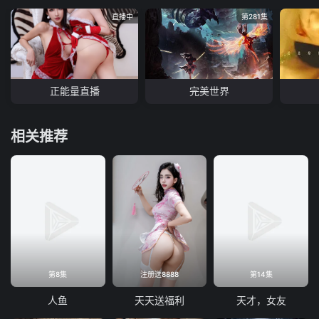
直播中
第281集
正能量直播
完美世界
相关推荐
第8集
注册送8888
第14集
人鱼
天天送福利
天才，女友