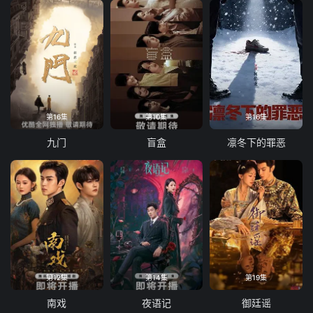
第16集
第10集
第16集
九门
盲盒
凛冬下的罪恶
第12集
第14集
第19集
南戏
夜语记
御廷谣