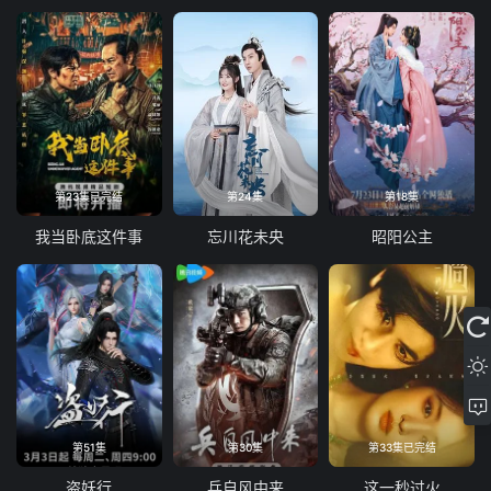
第23集已完结
第24集
第18集
我当卧底这件事
忘川花未央
昭阳公主
第51集
第30集
第33集已完结
盗妖行
兵自风中来
这一秒过火