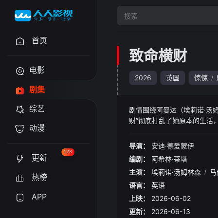
首页
致命横财
电影
2026
英国
惊悚
/
剧集
综艺
剧情围绕阿曼达（埃莉诺·汤
财”彻底打乱了她原本的生活
动漫
导演：
安迪·德爱蒙伊
123
更新
编剧：
阿希林·蒂塔
主演：
埃莉诺·汤姆林森
/
马
热榜
语言：
英语
APP
上映：
2026-06-02
更新：
2026-06-13