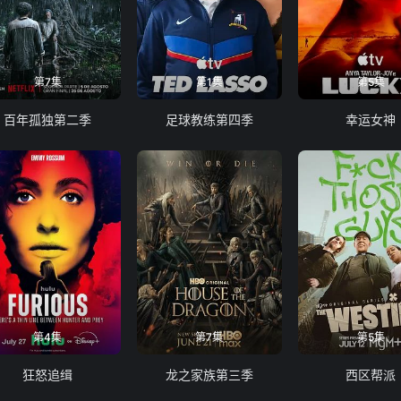
第7集
第1集
第5集
百年孤独第二季
足球教练第四季
幸运女神
第4集
第7集
第5集
狂怒追缉
龙之家族第三季
西区帮派