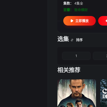
集数：
4集全
豆瓣：
致命横财
立即播放
选集
排序
1
相关推荐