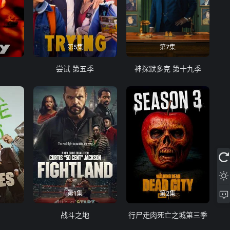
第5集
第7集
尝试 第五季
神探默多克 第十九季
第1集
第2集
战斗之地
行尸走肉死亡之城第三季