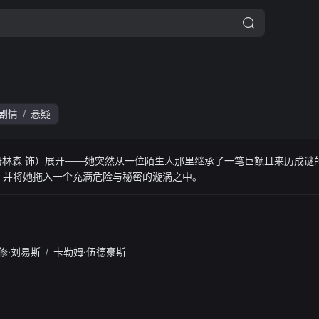
剧情
悬疑
/
姆林森 饰）展开——她突然从一位陌生人那里继承了一笔巨额且来历成谜
，并将她拖入一个充满危险与秘密的漩涡之中。
修·刘易斯
/
卡勒姆·伍德豪斯