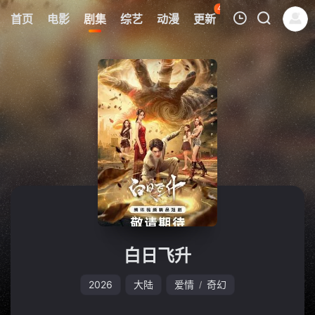
40
首页
电影
剧集
综艺
动漫
更新
热榜
APP
我的观影记录
暂无观看影片的记录
白日飞升
2026
大陆
爱情
奇幻
/