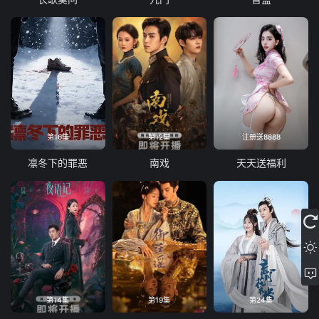
第16集
第12集
注册送8888
凛冬下的罪恶
南戏
天天送福利
第14集
第19集
第24集