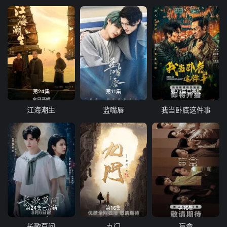
第24集
第11集
第23集已完结
江海潮生
蓝嘴唇
我当卧底这件事
第24集已完结
第16集
第10集
长歌莫问
九门
盲盒