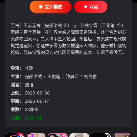
立即播放
收藏
万古仙王苏无病（完颜洛绒 饰）与上仙林宁雪（王俊笔 饰）
历经三百年等待，在仙界大婚之际遭天道阻挠，林宁雪为护苏
无病魂归天地，二人携手坠入轮回。千世后，苏无病在现代樊
城觉醒记忆，恰逢林宁雪为救父被迫嫁入顾家。他于婚礼现场
抢婚，凭借觉醒的灵力对抗顾氏集团的迫害，结识了等候万年
的老仆叶天邈、医圣之孙女叶小暖（杨倩倩 饰）等助力。期
间，苏无病不仅要治愈林父的奇毒，应对顾家的步步紧逼，还
导演：
叶璐
要破解天道对林宁雪记忆的禁制。历经寻仙大会拔得仙王剑、
主演：
完颜洛绒
/
王俊笔
/
钟晨瑶
/
杨倩倩
力战冷血剑等危机后，二人最终打破天道规则，解除轮回宿
语言：
国语
命。故事结尾以一场啼笑
上映：
2026-06-08
更新：
2026-06-17
集数：
23集全
豆瓣：
白日飞升