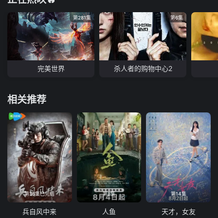
第281集
第6集
完美世界
杀人者的购物中心2
相关推荐
第36集已完结
第8集
第14集
兵自风中来
人鱼
天才，女友