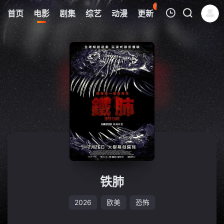
97
首页
电影
剧集
综艺
动漫
更新
热榜
APP
我的观影记录
暂无观看影片的记录
铁肺
2026
欧美
恐怖