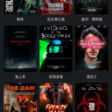
正片
正片
抢先版
群体
狂女弗兰基
盖尔：黄砖路
正片
正片
正片
鬼上车
妖怪录像
清洁工