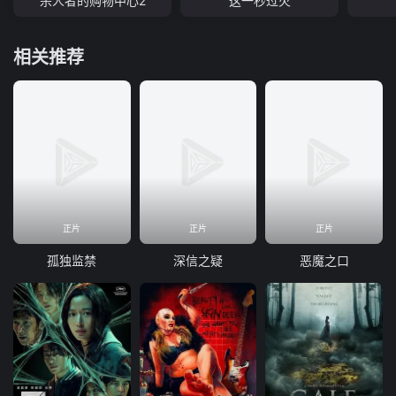
杀人者的购物中心2
这一秒过火
相关推荐
正片
正片
正片
孤独监禁
深信之疑
恶魔之口