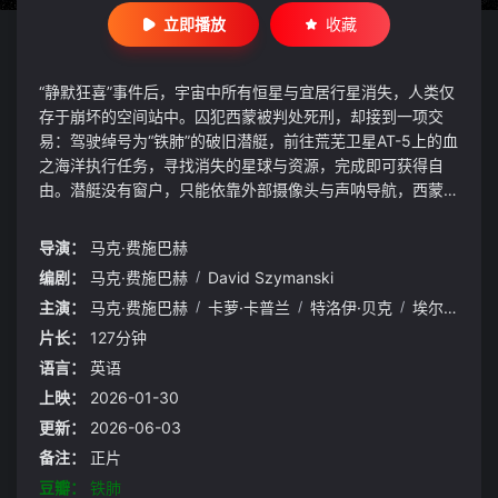
立即播放
收藏
“静默狂喜”事件后，宇宙中所有恒星与宜居行星消失，人类仅
存于崩坏的空间站中。囚犯西蒙被判处死刑，却接到一项交
易：驾驶绰号为“铁肺”的破旧潜艇，前往荒芜卫星AT-5上的血
之海洋执行任务，寻找消失的星球与资源，完成即可获得自
由。潜艇没有窗户，只能依靠外部摄像头与声呐导航，西蒙在
无尽的红色深海中前行，摄像头画面时断时续，声呐传来不明
的敲击声。舱体开始渗水，红色液体不断涌入，未知的存在在
导演：
马克·费施巴赫
深海中窥视着他的一举一动，孤独与恐惧将他紧紧包裹。
编剧：
马克·费施巴赫
/
David Szymanski
主演：
马克·费施巴赫
/
卡萝·卡普兰
/
特洛伊·贝克
/
埃尔希·洛夫洛克
片长：
127分钟
语言：
英语
上映：
2026-01-30
更新：
2026-06-03
备注：
正片
豆瓣：
铁肺