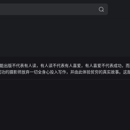
能出版不代表有人读，有人读不代表有人喜爱，有人喜爱不代表成功，而
成功的摄影师放弃一切全身心投入写作，并由此体验贫穷的真实故事。这
一个甘愿为自由付出终极代价之人的心路历程。