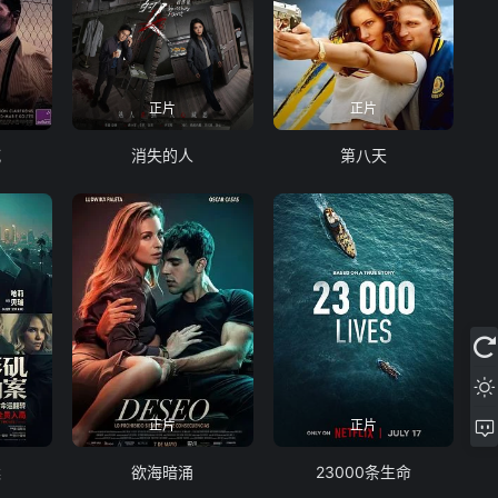
正片
正片
喊
消失的人
第八天
正片
正片
案
欲海暗涌
23000条生命