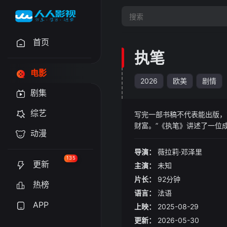
首页
执笔
电影
2026
欧美
剧情
剧集
综艺
写完一部书稿不代表能出版，
财富。”《执笔》讲述了一位
动漫
嘲的犀利笔触，描绘了
导演：
薇拉莉·邓泽里
135
更新
主演：
未知
片长：
92分钟
热榜
语言：
法语
APP
上映：
2025-08-29
更新：
2026-05-30