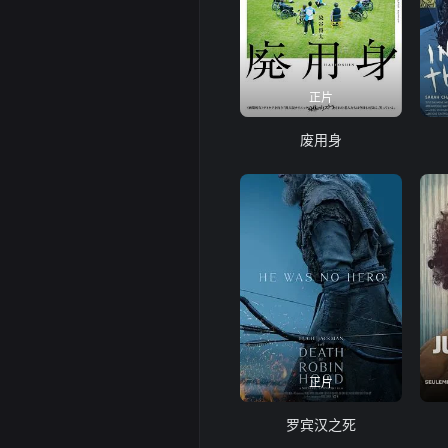
正片
废用身
正片
罗宾汉之死