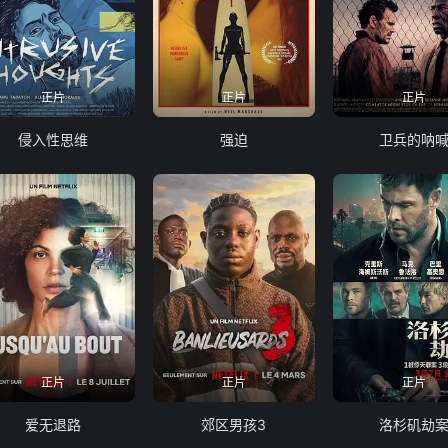
正片
正片
正片
侵入性思维
强迫
卫兵的呐
正片
正片
正片
爱无退路
郊区男孩3
洛杉矶劫