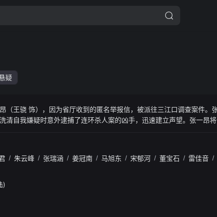
悬疑
昂（王骁 饰），因为省厅收到的匿名举报信，被派往三江口调查案件。
洗清自我嫌疑时意外逮捕了连环杀人案的凶手，迅速建立声望。张一昂将
，可蠢贼们层出不穷，蠢贼之间勾心斗角的蝴蝶效应，反而助张一昂带领的
聚一堂，凭借智慧和勇气笑到最后，也查明同僚遇害的起因，最终让真凶
君
/
朱云峰
/
张瑞涵
/
姜冠南
/
马旭东
/
宋郁河
/
董宝石
/
雷佳音
/
陆)