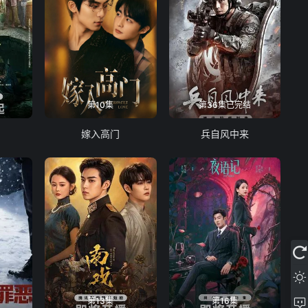
第10集
第36集已完结
嫁入高门
兵自风中来
第13集
第16集