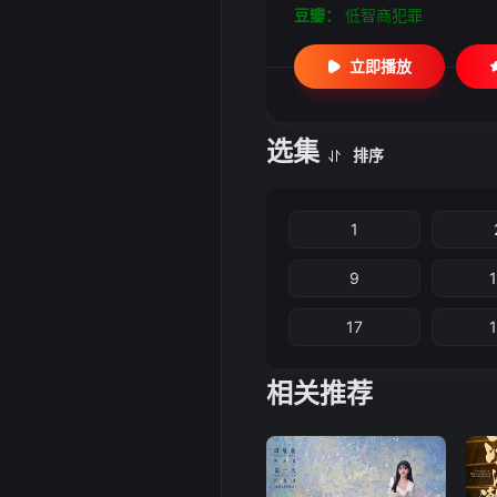
豆瓣：
低智商犯罪
立即播放
选集
排序
1
9
17
相关推荐