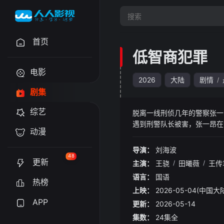
首页
低智商犯罪
电影
2026
大陆
剧情
/
剧集
综艺
脱离一线刑侦几年的警察张一
遇到刑警队长被害，张一昂在
动漫
富商周荣（王传君 饰）团伙
分”让张一昂跟所有蠢贼们齐
导演：
刘海波
48
更新
主演：
王骁
/
田曦薇
/
王传
语言：
国语
热榜
上映：
2026-05-04(中国大
APP
更新：
2026-05-14
集数：
24集全