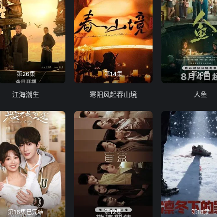
第26集
第14集
第10集
江海潮生
寒阳风起春山境
人鱼
第16集已完结
第12集
第18集