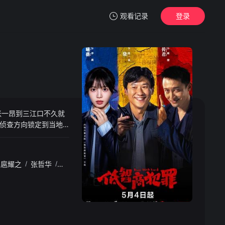
观看记录
登录
我的观影记录
张一昂到三江口不久就
暂无观看影片的记录
侦查方向锁定到当地
警察们屡建奇功。 “缘
落入法网。
扈耀之
/
张哲华
/
詹鑫
/
谭希和
/
任程伟
/
白志迪
/
赵达
/
闫佩伦
/