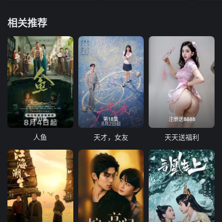
相关推荐
第11集
第18集
注册送8888
人鱼
天才，女友
天天送福利