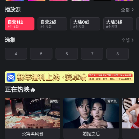
播放源
全部
自营1线
自营2线
大陆0线
大陆3线
5个视频
5个视频
8个视频
8个视频
选集
全部
4
5
6
7
8
正在热映🔥
第9集
第11集
公寓黑风暴
婚姻之后