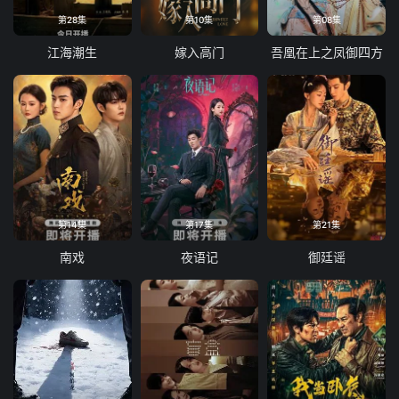
第28集
第10集
第08集
江海潮生
嫁入高门
吾凰在上之凤御四方
第14集
第17集
第21集
南戏
夜语记
御廷谣