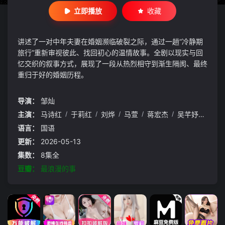
立即播放
收藏
讲述了一对中年夫妻在婚姻濒临破裂之际，通过一趟“冷静期
旅行”重新审视彼此、找回初心的温情故事。全剧以现实与回
忆交织的叙事方式，展现了一段从热烈相守到渐生隔阂、最终
重归于好的婚姻历程。
导演：
邹灿
主演：
马诗红
/
于莉红
/
刘烨
/
马萱
/
蒋宏杰
/
吴芊妤
/
龚锐
语言：
国语
更新：
2026-05-13
集数：
8集全
豆瓣：
最浪漫的事