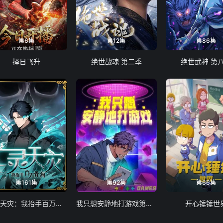
第6集
第12集
第86集
择日飞升
绝世战魂 第二季
绝世武神 第
第161集
第92集
第66集
亡灵天灾：我抬手百万骨海 动态漫
我只想安静地打游戏第二季
开心锤锤世