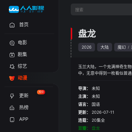
首页
盘龙
电影
2026
大陆
魔幻
/
剧集
综艺
玉兰大陆，一个充满神奇生物
中，无意中得到一枚看似普通
动漫
己的传奇之旅，一个伟大魔法
次次游走于生死之间的磨砺中
导演：
未知
100
更新
主演：
未知
语言：
国语
热榜
更新：
2026-07-11
APP
连载：
20集全
豆瓣：
盘龙