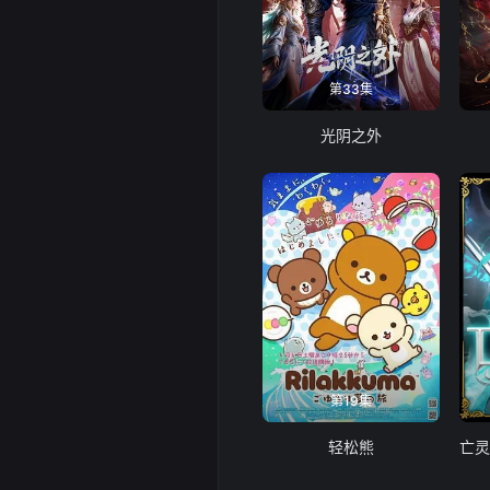
第33集
光阴之外
第19集
轻松熊