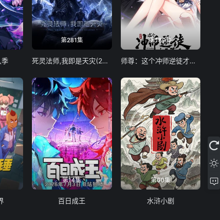
第281集
第189集
八季
死灵法师,我即是天灾(2026)
师尊：这个冲师逆徒才不是圣子 动态漫画
第14集
第60集
界
百日成王
水浒小剧