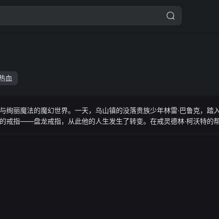
热血
与绚丽魔法的魔幻世界。一天，乌山镇的没落贵族少年林雷·巴鲁克，踏
的戒指——盘龙戒指，从此他的人生发生了转变。在戒灵德林·柯沃特的
师由此诞生。从小镇走出的少年凭着其拼搏奋斗、自强不息的精神，不断
，一步步走向强者巅峰。