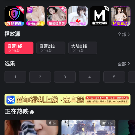
播放源
全部
自营1线
自营2线
大陆0线
10个视频
10个视频
10个视频
选集
全部
1
2
3
4
5
正在热映🔥
第3集
第186集