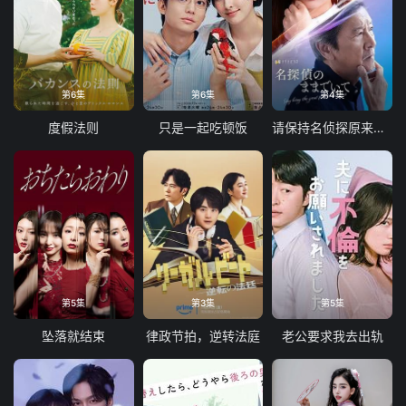
第6集
第6集
第4集
度假法则
只是一起吃顿饭
请保持名侦探原来的样子
第5集
第3集
第5集
坠落就结束
律政节拍，逆转法庭
老公要求我去出轨