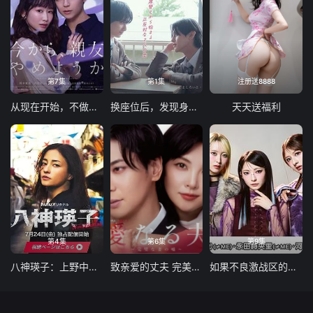
第7集
第1集
注册送8888
从现在开始，不做朋友了吧
换座位后，发现身后的男生好像喜欢我
天天送福利
第4集
第6集
第9集
八神瑛子：上野中央署组织犯罪对策课
致亲爱的丈夫 完美妻子的谎言
如果不良激战区的四天王转生成了偶像团体