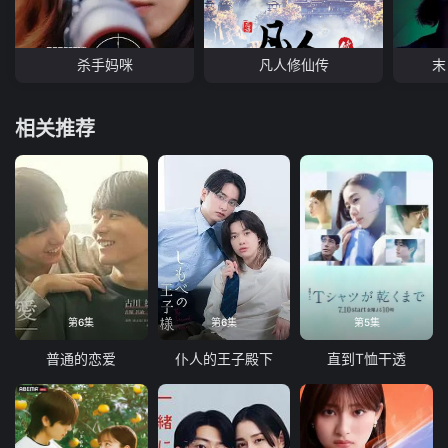
杀手妈咪
凡人修仙传
末
相关推荐
第6集
第6集
第5集
普通的恋爱
仆人的王子殿下
直到T恤干透