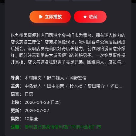
立即播放
收藏
以九州柔情便利店门司港小金村门市为舞台，拥有迷人魅力的
店长志波三彦让门店宛如偶像现场，吸引顾客与公寓居民组成
后援会。兼职店员光莉因好奇店长魅力，创作网络漫画意外爆
红，同时注意到常来大量买便当的神秘男子。一次突发事件揭
开真相：店长与这名狂野男子竟是兄弟。围绕两人，店员与顾
客的烦恼被时尚又热血地解决，展开一部兼具温情、喜剧与群
像悬念的便利店故事。
导演：
木村隆文
/
野口雄大
/
岡野宏信
主演：
中岛健人
/
田中丽奈
/
铃木福
/
曾田陵介
/
光石研
/
马
语言：
日语
上映：
2026-04-28(日本)
更新：
2026-07-02
集数：
10集全
豆瓣：
便利店兄弟柔情便利店门司港小金村门市