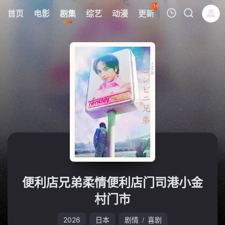
148
首页
电影
剧集
综艺
动漫
更新
热榜
APP
我的观影记录
暂无观看影片的记录
便利店兄弟柔情便利店门司港小金
村门市
2026
日本
剧情
喜剧
/