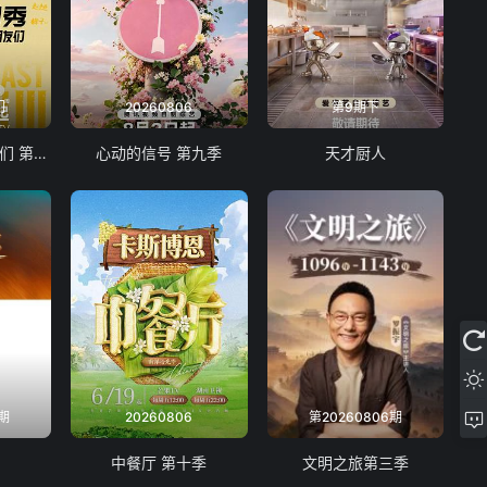
们
20260806
第9期下
脱口秀和Ta的朋友们 第三季
心动的信号 第九季
天才厨人
期
20260806
第20260806期
中餐厅 第十季
文明之旅第三季