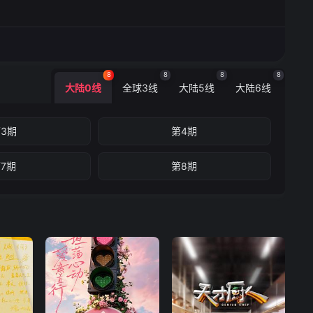
8
8
8
8
大陆0线
全球3线
大陆5线
大陆6线
3期
第4期
7期
第8期