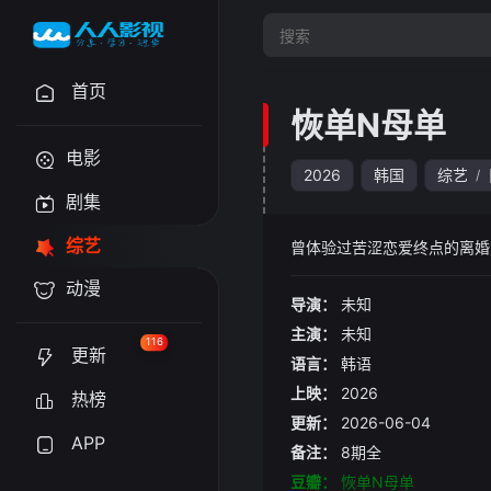
首页
恢单N母单
电影
2026
韩国
综艺
/
剧集
综艺
曾体验过苦涩恋爱终点的离婚
动漫
导演：
未知
主演：
未知
116
更新
语言：
韩语
上映：
2026
热榜
更新：
2026-06-04
APP
备注：
8期全
豆瓣：
恢单N母单