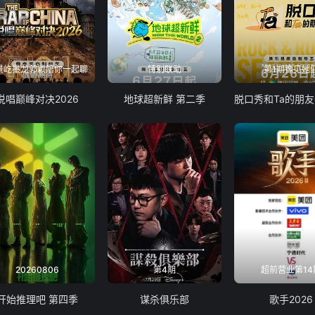
景屹墨龙郭颖陪你一起聊
特别联动
第1期豫见她
说唱巅峰对决2026
地球超新鲜 第二季
20260806
第4期
超前营业第14
开始推理吧 第四季
谋杀俱乐部
歌手2026