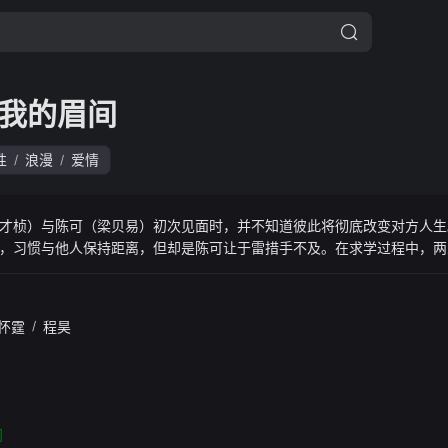
我的眉间
性
浪漫
爱情
/
/
才桢）与陈可（梁贝易）初次见面时，并不知道彼此将彻底改变对方人生
，习惯与他人保持距离，但却是陈可让于雷措手不及。在求学过程中，两
生宿舍一场足球赛，揭露了那些未说出口的情绪。 本剧改编自逆旅主人
的男大学生，一个大胆自信，一个安静内向，却在不知不觉间悄悄对彼此产
怀霆
/
程昊
间