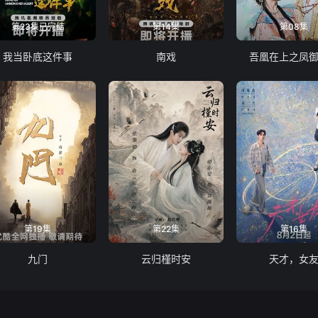
第23集已完结
第14集
第08集
我当卧底这件事
南戏
吾凰在上之凤
第19集
第22集
第16集
九门
云归槿时安
天才，女