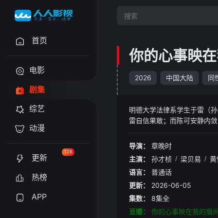
首页
你的心事映在
电影
2026
中国大陆
同
剧集
综艺
明德大学法律系学生于雷（孙
雷自信果敢；而陈可安静内敛
动漫
他们却选择隐藏心意。直到男
罚》 。 两名性格截然不同
导演：
章晚时
128
更新
主演：
孙才桢
/
梁贝易
/
黄
语言：
普通话
热榜
更新：
2026-06-05
APP
集数：
8集全
豆瓣：
你的心事映在我的眉