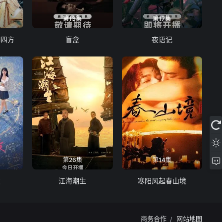
第13集
第17集
御四方
盲盒
夜语记
第26集
第14集
友
江海潮生
寒阳风起春山境
商务合作
网站地图