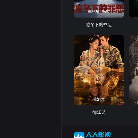
第26集已完结
凛冬下的罪恶
第21集
御廷谣