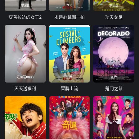
第2集
正片
高清版
穿普拉达的女王2
永远心跳漏一拍
功夫女足
注册送8888
正片
正片
天天送福利
冒牌上流
楚门之鼠