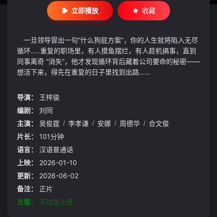
立即播放
收藏
一旦领导冒出一句“什么狗屁方案”，你的人生就将陷入无尽
循环.....重复的职场里，有人摸鱼摆烂，有人趁机搞事，直到
同事离奇 “消失”，他才发现循环背后藏着公司要命的秘密——
想活下来，得先在重复的日子里找到出路……
导演：
王梓骏
编剧：
刘同
主演：
吴俊霆
/
李孝谦
/
安娜
/
周德华
/
合文俊
片长：
101分钟
语言：
汉语普通话
上映：
2026-01-10
更新：
2026-06-02
备注：
正片
豆瓣：
不过是上班