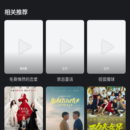
相关推荐
第6集
正片
正片
毛骨悚然的恋爱
禁忌童话
低弧慢球