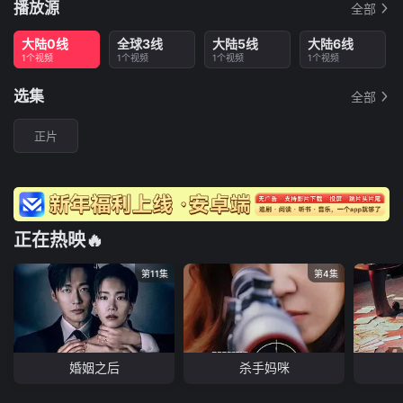
播放源
全部
大陆0线
全球3线
大陆5线
大陆6线
1个视频
1个视频
1个视频
1个视频
选集
全部
正片
正在热映🔥
第11集
第4集
婚姻之后
杀手妈咪