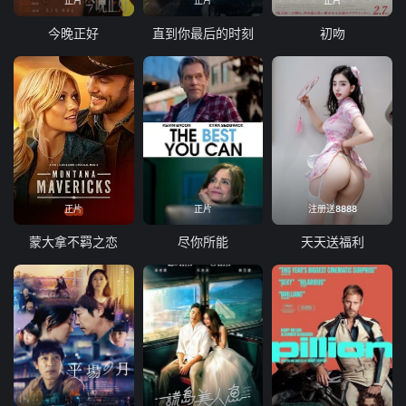
正片
正片
正片
今晚正好
直到你最后的时刻
初吻
正片
正片
注册送8888
蒙大拿不羁之恋
尽你所能
天天送福利