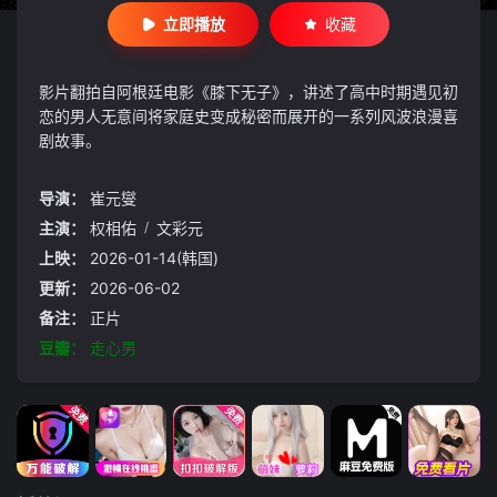
立即播放
收藏
影片翻拍自阿根廷电影《膝下无子》，讲述了高中时期遇见初
恋的男人无意间将家庭史变成秘密而展开的一系列风波浪漫喜
剧故事。
导演：
崔元燮
主演：
权相佑
/
文彩元
上映：
2026-01-14(韩国)
更新：
2026-06-02
备注：
正片
豆瓣：
走心男