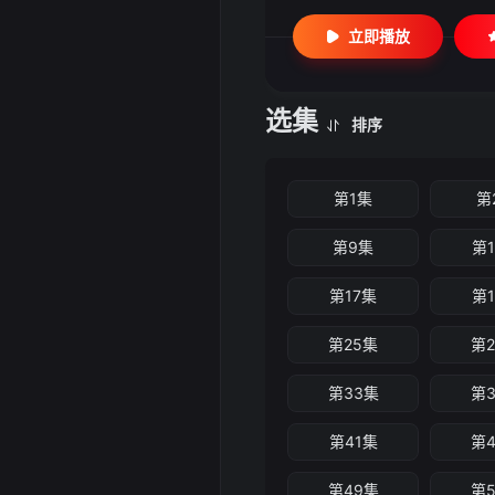
立即播放
选集
排序
第1集
第
第9集
第
第17集
第
第25集
第
第33集
第
第41集
第
第49集
第