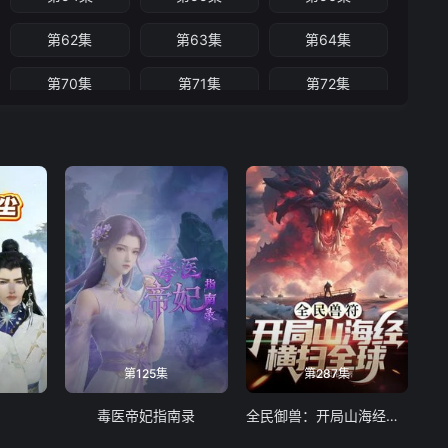
第62集
第63集
第64集
第70集
第71集
第72集
第78集
第79集
第80集
第86集
第87集
第88集
第94集
第95集
第96集
第102集
第103集
第104集
第110集
第111集
第112集
第118集
第119集
第120集
第125集
第287集
第126集
第127集
第128集
毒医帝妃指南录
全民御兽：开局山海经，我横扫全球
第134集
第135集
第136集