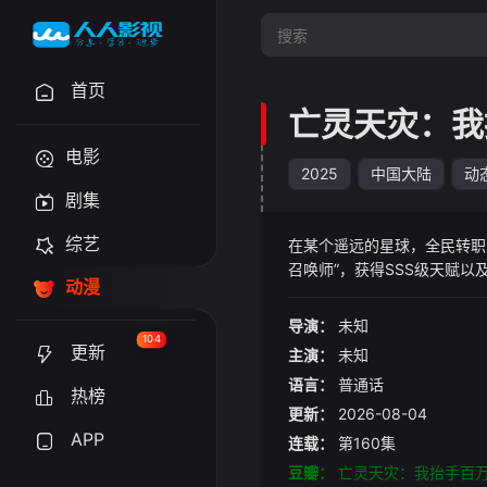
首页
亡灵天灾：我
电影
2025
中国大陆
动
剧集
综艺
在某个遥远的星球，全民转职
召唤师”，获得SSS级天赋以
动漫
导演：
未知
104
更新
主演：
未知
语言：
普通话
热榜
更新：
2026-08-04
APP
连载：
第160集
豆瓣：
亡灵天灾：我抬手百万