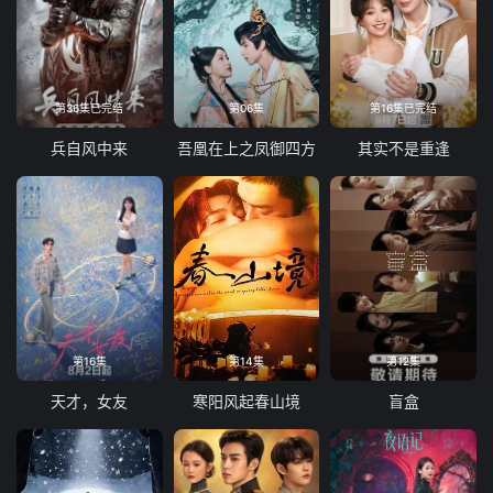
第36集已完结
第06集
第16集已完结
兵自风中来
吾凰在上之凤御四方
其实不是重逢
第16集
第14集
第12集
天才，女友
寒阳风起春山境
盲盒