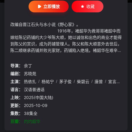
立即播放
收藏
改编自晋江石头与水小说《野心家》。
1916年，褚韶华为救哥哥褚韶中而
嫁给陈记药铺的大少爷陈大顺，她以诚信和出色的商业才能得
到陈父的赏识，成为药铺管理人。陈父和陈大顺意外去世后，
陈二顺继承药铺并败光家财，药铺陷入绝境。褚韶华在艰辛努
力下，开了华顺药铺养活一家老小。褚韶华决意携手初恋情人
夏初开启新的生活，却遭陈二顺和陈母的阻挠。陈家被土匪洗
导演：
余丁
劫一空，褚韶华也在这次劫难中失去女儿，伤心不已的她独自
编剧：
苏晓苑
出走上海。褚韶华在上海永新百货业绩突出，受经营奇才闻知
主演：
热依扎
/
杨祐宁
/
茅子俊
/
柴碧云
/
唐曾
/
宣言
/
章珈
秋之邀共同创业，逐步成长为胆略过人、重诺守信的女商人。
语言：
汉语普通话
上映：
2025(中国大陆)
更新：
2025-10-09
集数：
38集全
豆瓣：
灼灼韶华