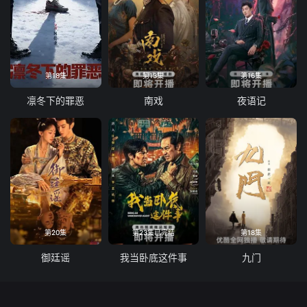
第18集
第13集
第16集
凛冬下的罪恶
南戏
夜语记
第20集
第23集已完结
第18集
御廷谣
我当卧底这件事
九门