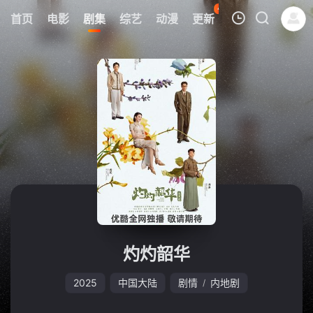
41
首页
电影
剧集
综艺
动漫
更新
热榜
APP
我的观影记录
暂无观看影片的记录
灼灼韶华
2025
中国大陆
剧情
内地剧
/