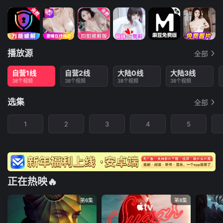
播放源
全部
自营1线
自营2线
大陆0线
大陆3线
38个视频
38个视频
38个视频
38个视频
选集
全部
1
2
3
4
5
正在热映🔥
第6集
第8集