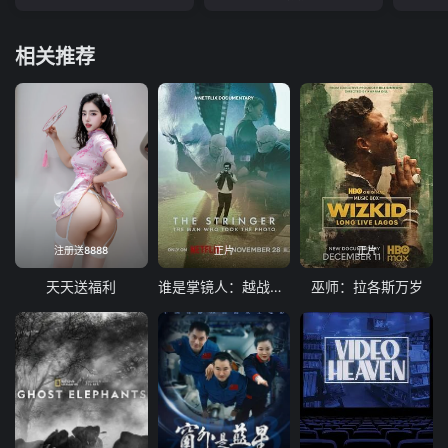
相关推荐
注册送8888
正片
正片
天天送福利
谁是掌镜人：越战经典照片之谜
巫师：拉各斯万岁