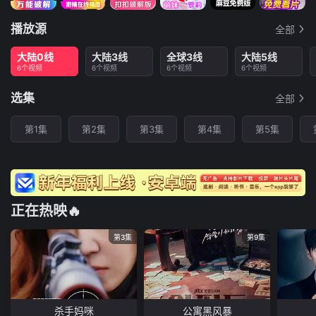
播放源
全部
大陆0线
大陆3线
全球3线
大陆5线
6个视频
6个视频
6个视频
6个视频
选集
全部
第1集
第2集
第3集
第4集
第5集
正在热映🔥
第3集
第9集
杀手妈咪
公寓黑风暴