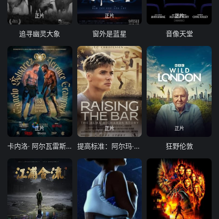
正片
正片
正片
追寻幽灵大象
窗外是蓝星
音像天堂
正片
正片
正片
卡内洛· 阿尔瓦雷斯 vs 特伦斯·克劳福德
提高标准：阿尔玛·理查兹的故事
狂野伦敦